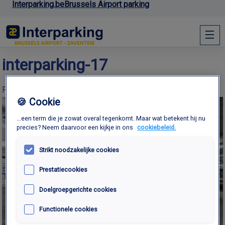
Interparking.be
Brussels Airport parking
interparking-17
Published
13th October 2016
at
1500 × 1000
in
P3 HOLIDAY
🍪 Cookie
...een term die je zowat overal tegenkomt. Maar wat betekent hij nu
precies? Neem daarvoor een kijkje in ons
cookiebeleid.
Strikt noodzakelijke cookies
Prestatiecookies
Doelgroepgerichte cookies
Functionele cookies