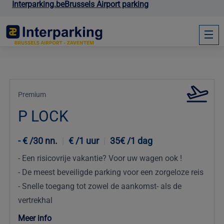
Interparking.be
Brussels Airport parking
Premium
P LOCK
€ /30 nn.
|
€ /1 uur
|
35€ /1 dag
Een risicovrije vakantie? Voor uw wagen ook !
De meest beveiligde parking voor een zorgeloze reis
Snelle toegang tot zowel de aankomst- als de
vertrekhal
Meer info