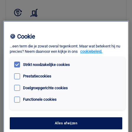
🍪 Cookie
Controleer de beschikbaarheid
...een term die je zowat overal tegenkomt. Maar wat betekent hij nu
precies? Neem daarvoor een kijkje in ons
cookiebeleid.
Premium
Strikt noodzakelijke cookies
P1 VIP
Prestatiecookies
Doelgroepgerichte cookies
48€ /1 dag.
|
138€ /3 dagen
|
256€ /7 dagen
Functionele cookies
Geniet van een zorgeloze en luxueuze
parkeerervaring vlakbij de terminal van de
luchthaven.
Alles afwijzen
Optioneel: Professionele carwash binnen en buiten