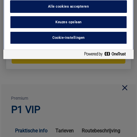
(vraag aan de receptie naar onze tarieven)
Alle cookies accepteren
Meer info
Keuzes opslaan
Cookie-instellingen
Controleer de beschikbaarheid
Premium
P1 VIP
Praktische info
Tarieven
Routebeschrijving