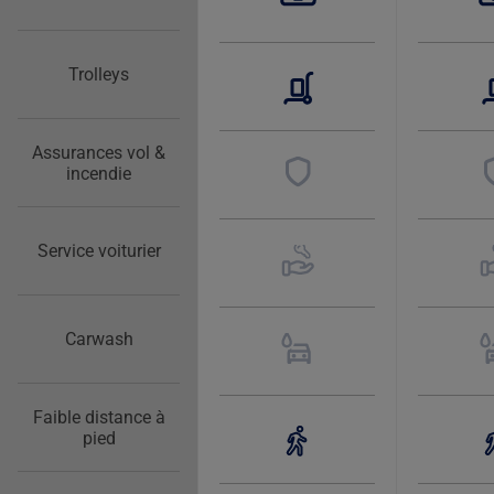
Trolleys
Assurances vol &
incendie
Service voiturier
Carwash
Faible distance à
pied