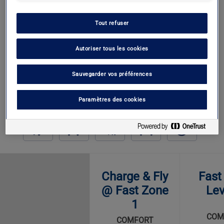
Premium
Tout refuser
Autoriser tous les cookies
Charging
Sauvegarder vos préférences
Par quel type de services êtes-vous intéressé ?
Paramètres des cookies
Charge & Fly
Fast
@ Fast Zone
Lev
1
COM
COMFORT