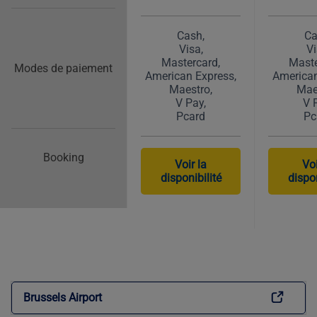
Cash
Ca
Visa
Vi
Mastercard
Maste
Modes de paiement
American Express
American
Maestro
Mae
V Pay
V 
Pcard
Pc
Booking
Voir la
Voi
disponibilité
dispon
Brussels Airport