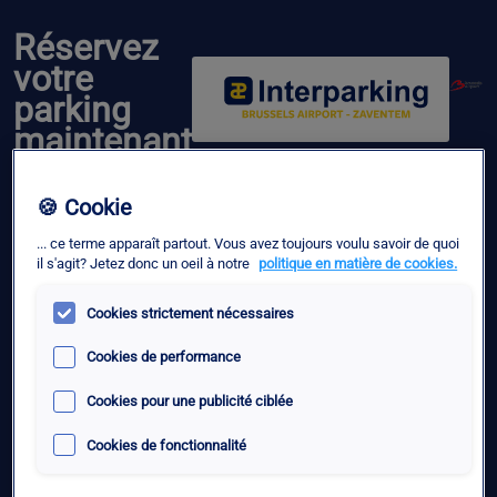
Réservez
votre
parking
maintenant
🍪 Cookie
Sélection rapide
... ce terme apparaît partout. Vous avez toujours voulu savoir de quoi
il s'agit? Jetez donc un oeil à notre
politique en matière de cookies.
Sélecteur de parking
Cookies strictement nécessaires
date d'arrivée
Cookies de performance
Cookies pour une publicité ciblée
Cookies de fonctionnalité
Date de sortie