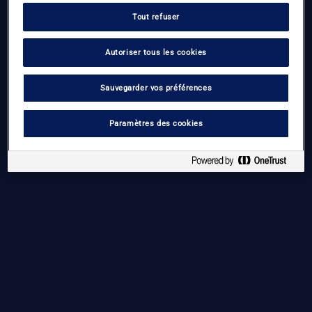
Tout refuser
Code promotionnel
Autoriser tous les cookies
Réservez maintenant
Sauvegarder vos préférences
Conditions d’utilisation
Conditions générales
Vie privée
Paramètres des cookies
Cookies