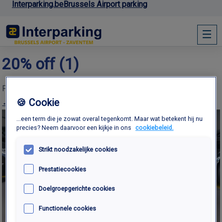
Interparking.be
Brussels Airport parking
20% off (1)
Published
17th March 2026
at
1173 × 775
in
Home
🍪 Cookie
← Previous
...een term die je zowat overal tegenkomt. Maar wat betekent hij nu
precies? Neem daarvoor een kijkje in ons
cookiebeleid.
Strikt noodzakelijke cookies
Prestatiecookies
Doelgroepgerichte cookies
Functionele cookies