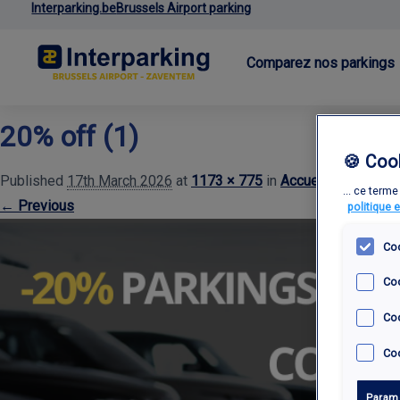
Interparking.be
Brussels Airport parking
Comparez nos parkings
20% off (1)
🍪 Coo
Published
17th March 2026
at
1173 × 775
in
Accueil
... ce term
← Previous
politique 
Coo
Co
Coo
Coo
Paramè