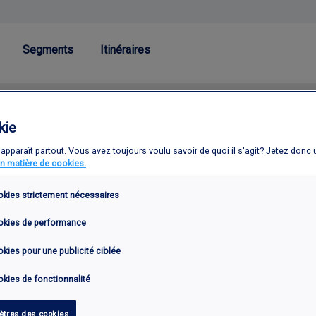
Segments
Itinéraires
kie
e apparaît partout. Vous avez toujours voulu savoir de quoi il s'agit? Jetez donc 
en matière de cookies.
kies strictement nécessaires
okies de performance
kies pour une publicité ciblée
kies de fonctionnalité
tres des cookies