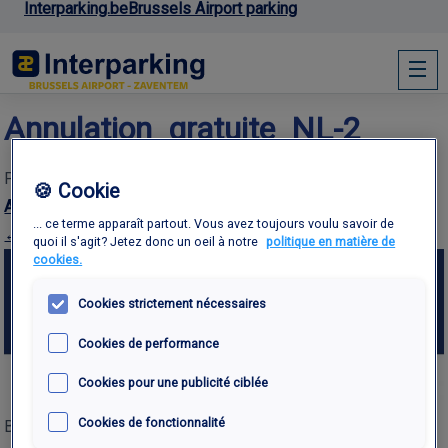
Interparking.be
Brussels Airport parking
Annulation_gratuite_NL-2
Published
28th October 2020
at
888 × 315
in
🍪 Cookie
Annulation_gratuite_NL-2
... ce terme apparaît partout. Vous avez toujours voulu savoir de
← Previous
Next →
quoi il s'agit? Jetez donc un oeil à notre
politique en matière de
cookies.
Cookies strictement nécessaires
Cookies de performance
Cookies pour une publicité ciblée
Cookies de fonctionnalité
Both comments and trackbacks are currently closed.